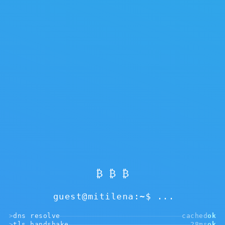
100% cold 지갑
100% 오프라인 작동
자주 묻는 질문
Mitilena Wallet은 비수탁형 지갑인가요?
+
₿ ₿ ₿
guest@mitilena:~$
>
dns resolve
cached
ok
>
tls handshake
28ms
ok